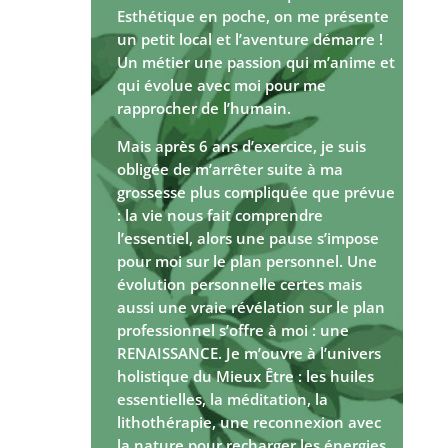
Esthétique en poche, on me présente
un petit local et l’aventure démarre !
Un métier une passion qui m’anime et
qui évolue avec moi pour me
rapprocher de l’humain.
Mais après 6 ans d’exercice, je suis
obligée de m’arrêter suite à ma
grossesse plus compliquée que prévue
: la vie nous fait comprendre
l’essentiel, alors une pause s’impose
pour moi sur le plan personnel. Une
évolution personnelle certes mais
aussi une vraie révélation sur le plan
professionnel s’offre à moi : une
RENAISSANCE. Je m’ouvre à l’univers
holistique du Mieux Être : les huiles
essentielles, la méditation, la
lithothérapie, une reconnexion avec
la nature pour recharger les énergies.